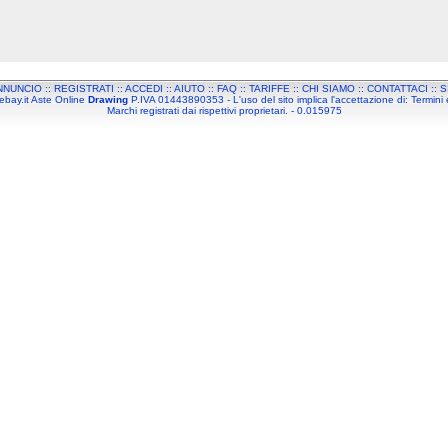
NNUNCIO
::
REGISTRATI
::
ACCEDI
::
AIUTO
::
FAQ
::
TARIFFE
::
CHI SIAMO
::
CONTATTACI
::
S
ebay.it Aste Online
Drawing
P.IVA 01443890353 - L'uso del sito implica l'accettazione di:
Termini 
Marchi registrati dai rispettivi proprietari. - 0.015975