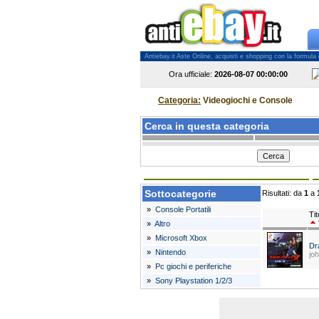
Antiebay.it Aste Online, acquisti e shopping con la formula del
Ora ufficiale:
2026-08-07
00:00:00
Categoria:
Videogiochi e Console
Cerca in questa categoria
Sottocategorie
Risultati: da
1
a
»
Console Portatili
Tit
»
Altro
»
Microsoft Xbox
Dr
»
Nintendo
jo
»
Pc giochi e periferiche
»
Sony Playstation 1/2/3