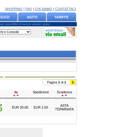
SHOPPING
|
FAQ
|
CHI SIAMO
|
CONTATTACI
EGOZI
AIUTO
TARIFFE
ti, possibilità di inserire annunci gratis.
Pagina
1
di
1
1
da
Spedizione
Scadenza
te
ASTA
EUR 30,00
EUR 2,50
TERMINATA