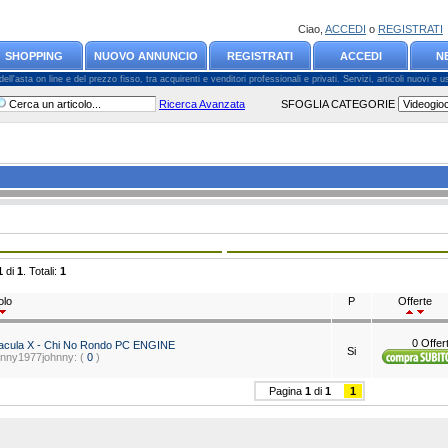
Ciao,
ACCEDI
o
REGISTRATI
SHOPPING
NUOVO ANNUNCIO
REGISTRATI
ACCEDI
N
l'asta on line e del prezzo fisso, tra acquirenti e venditori professionali e privati. Servizi, articoli nuovi e usa
Ricerca Avanzata
SFOGLIA CATEGORIE
1
di
1
. Totali:
1
olo
P
Offerte
0 Offer
acula X - Chi No Rondo PC ENGINE
Si
hnny1977johnny: (
0
)
Pagina
1
di
1
1