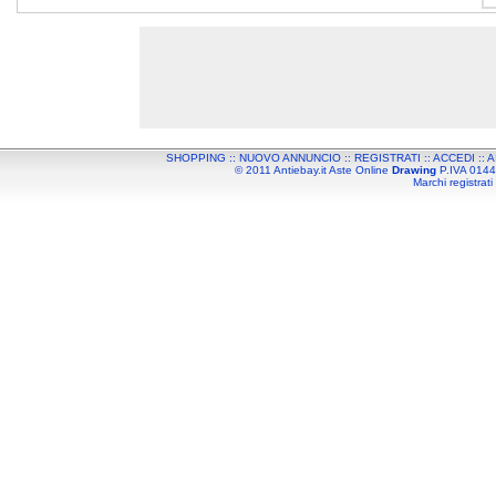
SHOPPING
::
NUOVO ANNUNCIO
::
REGISTRATI
::
ACCEDI
::
A
© 2011 Antiebay.it Aste Online
Drawing
P.IVA 01443
Marchi registrati