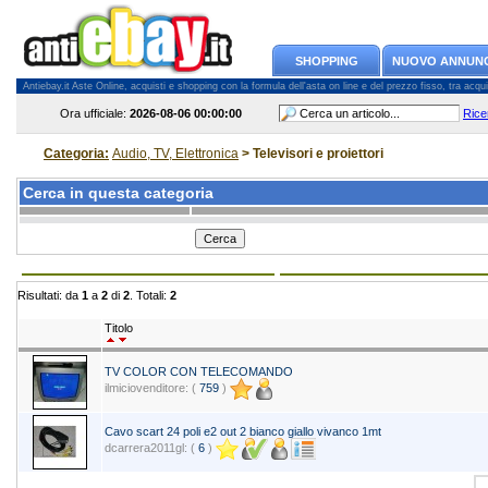
SHOPPING
NUOVO ANNUN
Antiebay.it Aste Online, acquisti e shopping con la formula dell'asta on line e del prezzo fisso, tra acquiren
Ora ufficiale:
2026-08-06
00:00:00
Rice
Categoria:
Audio, TV, Elettronica
> Televisori e proiettori
Cerca in questa categoria
Risultati: da
1
a
2
di
2
. Totali:
2
Titolo
TV COLOR CON TELECOMANDO
ilmiciovenditore: (
759
)
Cavo scart 24 poli e2 out 2 bianco giallo vivanco 1mt
dcarrera2011gl: (
6
)