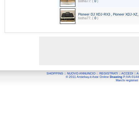
botha77: (
0
)
Pioneer DJ XDJ-RX3 , Pioneer XDJ-X
botha77: (
0
)
SHOPPING
::
NUOVO ANNUNCIO
::
REGISTRATI
::
ACCEDI
::
A
© 2011 Antiebay.it Aste Online
Drawing
P.IVA 01443
Marchi registrati