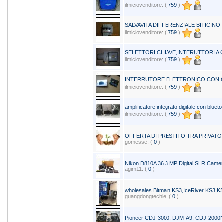
ilmiciovenditore: (
759
)
SALVAVITA DIFFERENZIALE BITICINO 1
ilmiciovenditore: (
759
)
SELETTORI CHIAVE,INTERUTTORI A C
ilmiciovenditore: (
759
)
INTERRUTORE ELETTRONICO CON 
ilmiciovenditore: (
759
)
amplificatore integrato digitale con bluet
ilmiciovenditore: (
759
)
OFFERTA DI PRESTITO TRA PRIVATO
gomesse: (
0
)
Nikon D810A 36.3 MP Digital SLR Came
agim11: (
0
)
wholesales Bitmain KS3,IceRiver KS3,K
guangdongtechie: (
0
)
Pioneer CDJ-3000, DJM-A9, CDJ-200