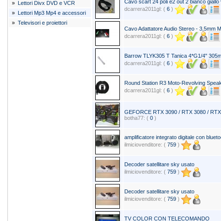
Cavo scart 24 poli e2 out 2 bianco giall
»
Lettori Divx DVD e VCR
dcarrera2011gl: (
6
)
»
Lettori Mp3 Mp4 e accessori
»
Televisori e proiettori
Cavo Adattatore Audio Stereo - 3,5mm 
dcarrera2011gl: (
6
)
Barrow TLYK305 T Tanica 4*G1/4" 30
dcarrera2011gl: (
6
)
Round Station R3 Moto-Revolving Speak
dcarrera2011gl: (
6
)
GEFORCE RTX 3090 / RTX 3080 / RTX 
botha77: (
0
)
amplificatore integrato digitale con bluet
ilmiciovenditore: (
759
)
Decoder satellitare sky usato
ilmiciovenditore: (
759
)
Decoder satellitare sky usato
ilmiciovenditore: (
759
)
TV COLOR CON TELECOMANDO