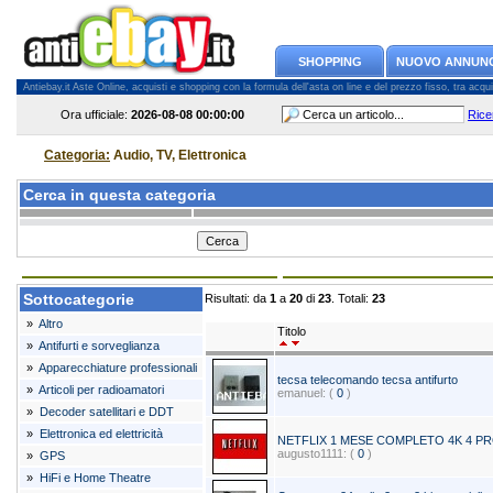
SHOPPING
NUOVO ANNUN
Antiebay.it Aste Online, acquisti e shopping con la formula dell'asta on line e del prezzo fisso, tra acquiren
Ora ufficiale:
2026-08-08
00:00:00
Rice
Categoria:
Audio, TV, Elettronica
Cerca in questa categoria
Sottocategorie
Risultati: da
1
a
20
di
23
. Totali:
23
»
Altro
Titolo
»
Antifurti e sorveglianza
»
Apparecchiature professionali
tecsa telecomando tecsa antifurto
»
Articoli per radioamatori
emanuel: (
0
)
»
Decoder satellitari e DDT
»
Elettronica ed elettricità
NETFLIX 1 MESE COMPLETO 4K 4 PRO
augusto1111: (
0
)
»
GPS
»
HiFi e Home Theatre