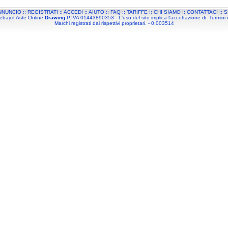
NNUNCIO
::
REGISTRATI
::
ACCEDI
::
AIUTO
::
FAQ
::
TARIFFE
::
CHI SIAMO
::
CONTATTACI
::
S
ebay.it Aste Online
Drawing
P.IVA 01443890353 - L'uso del sito implica l'accettazione di:
Termini 
Marchi registrati dai rispettivi proprietari. - 0.003514