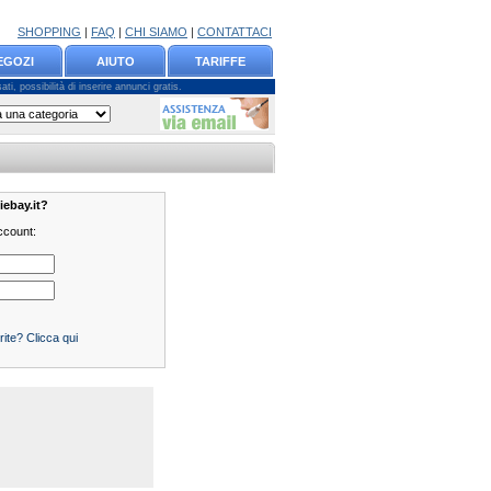
SHOPPING
|
FAQ
|
CHI SIAMO
|
CONTATTACI
EGOZI
AIUTO
TARIFFE
ti, possibilità di inserire annunci gratis.
iebay.it?
account:
te? Clicca qui