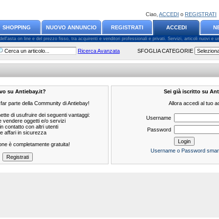
Ciao,
ACCEDI
o
REGISTRATI
SHOPPING
NUOVO ANNUNCIO
REGISTRATI
ACCEDI
N
l'asta on line e del prezzo fisso, tra acquirenti e venditori professionali e privati. Servizi, articoli nuovi e usa
Ricerca Avanzata
SFOGLIA CATEGORIE
o su Antiebay.it?
Sei già iscritto su Ant
 far parte della Community di Antiebay!
Allora accedi al tuo 
ette di usufruire dei seguenti vantaggi:
Username
 vendere oggetti e/o servizi
in contatto con altri utenti
Password
e affari in sicurezza
zione è completamente gratuita!
Username o Password smarri