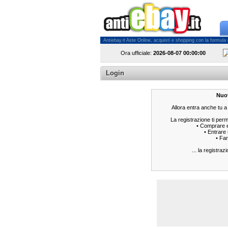
Antiebay.it Aste Online, acquisti e shopping con la formula del
Ora ufficiale:
2026-08-07
00:00:00
Login
Nuov
Allora entra anche tu a
La registrazione ti perm
• Comprare e
• Entrare 
• Far
... la registra