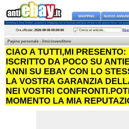
SHOPPING
NUOVO ANNUN
Antiebay.it Aste Online, acquisti e shopping con la formula dell'asta on line e del prezzo fisso, tra acquiren
Ora ufficiale:
2026-08-06
00:00:00
Rice
Pagina personale - ilmiciovenditore
CIAO A TUTTI,MI PRESENTO: 
ISCRITTO DA POCO SU ANTI
ANNI SU EBAY CON LO STES
LA VOSTRA GARANZIA DELLA
NEI VOSTRI CONFRONTI.PO
MOMENTO LA MIA REPUTAZIO