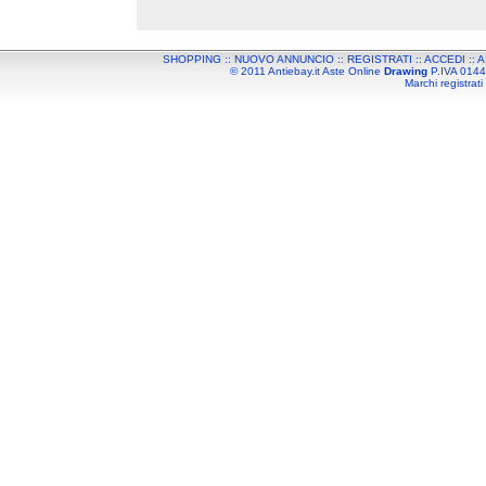
SHOPPING
::
NUOVO ANNUNCIO
::
REGISTRATI
::
ACCEDI
::
A
© 2011 Antiebay.it Aste Online
Drawing
P.IVA 01443
Marchi registrati