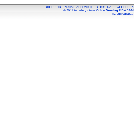
SHOPPING
::
NUOVO ANNUNCIO
::
REGISTRATI
::
ACCEDI
::
A
© 2011 Antiebay.it Aste Online
Drawing
P.IVA 01443
Marchi registrati