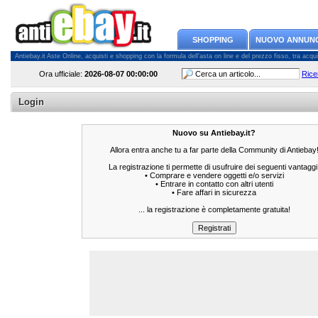
SHOPPING
NUOVO ANNUN
Antiebay.it Aste Online, acquisti e shopping con la formula dell'asta on line e del prezzo fisso, tra acquiren
Ora ufficiale:
2026-08-07
00:00:00
Rice
Login
Nuovo su Antiebay.it?
Allora entra anche tu a far parte della Community di Antiebay
La registrazione ti permette di usufruire dei seguenti vantaggi
• Comprare e vendere oggetti e/o servizi
• Entrare in contatto con altri utenti
• Fare affari in sicurezza
... la registrazione è completamente gratuita!