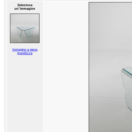
Seleziona
un`immagine
Immagine a piena
grandezza