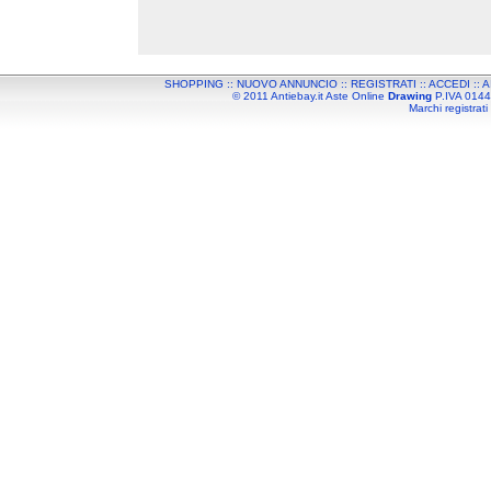
SHOPPING
::
NUOVO ANNUNCIO
::
REGISTRATI
::
ACCEDI
::
A
© 2011 Antiebay.it Aste Online
Drawing
P.IVA 01443
Marchi registrati