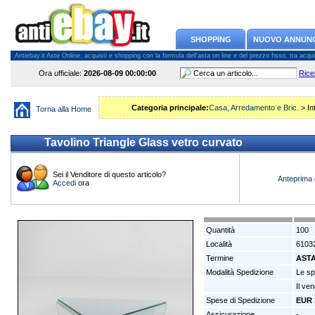
SHOPPING
NUOVO ANNUN
Antiebay.it Aste Online, acquisti e shopping con la formula dell'asta on line e del prezzo fisso, tra acquiren
Ora ufficiale:
2026-08-09
00:00:00
Rice
Categoria principale:
Casa, Arredamento e Bric.
> In
Torna alla Home
Tavolino Triangle Glass vetro curvato
Sei il Venditore di questo articolo?
Anteprima 
Accedi
ora
Quantità
100
Località
61032
Termine
AST
Modalità Spedizione
Le sp
Il ve
Spese di Spedizione
EUR 
Assicurazione
-