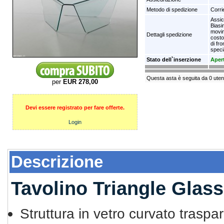
Metodo di spedizione
Corri
Assic
Biasi
movim
Dettagli spedizione
costo
di fr
specia
Stato dell`inserzione
Aper
Questa asta è seguita da 0 uten
per
EUR 278,00
Devi essere registrato per fare offerte.
Login
Descrizione
Tavolino Triangle Glass
Struttura in vetro curvato trasp