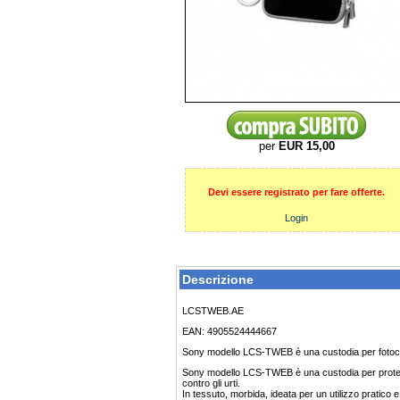
per
EUR 15,00
Devi essere registrato per fare offerte.
Login
Descrizione
LCSTWEB.AE
EAN: 4905524444667
Sony modello LCS-TWEB è una custodia per fotoc
Sony modello LCS-TWEB è una custodia per protegg
contro gli urti.
In tessuto, morbida, ideata per un utilizzo pratico 