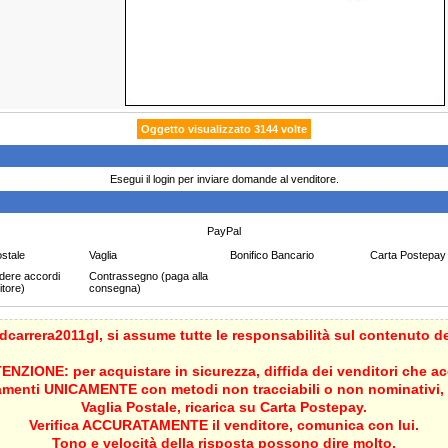
Oggetto visualizzato 3144 volte
Esegui il login per inviare domande al venditore.
PayPal
ostale
Vaglia
Bonifico Bancario
Carta Postepay
ndere accordi
Contrassegno (paga alla
itore)
consegna)
dcarrera2011gl
, si assume tutte le responsabilità sul contenuto de
ENZIONE: per acquistare in sicurezza, diffida dei venditori che a
menti UNICAMENTE con metodi non tracciabili o non nominativi, 
Vaglia Postale, ricarica su Carta Postepay.
Verifica ACCURATAMENTE il venditore, comunica con lui.
Tono e velocità della risposta possono dire molto.