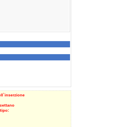
ll`inserzione
ccettano
tipo: