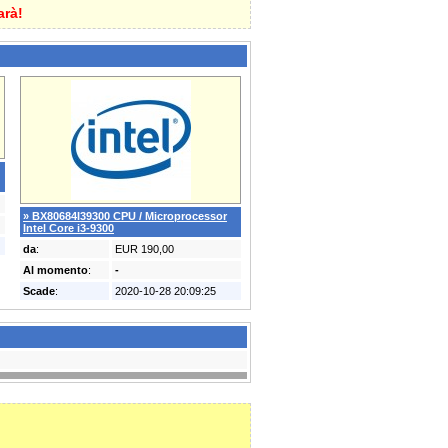
arà!
» BX80684I39300 CPU / Microprocessor
Intel Core i3-9300
da
:
EUR 190,00
Al momento
:
-
Scade
:
2020-10-28 20:09:25