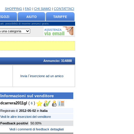
SHOPPING
|
FAQ
|
CHI SIAMO
|
CONTATTACI
EGOZI
AIUTO
TARIFFE
ti, possibilità di inserire annunci gratis.
Annuncio:
314888
Invia l`inserzione ad un amico
Informazioni sul venditore
dcarrera2011gl
(
)
6
Registrato il:
2012-05-02
in
Italia
Vedi le altre inserzioni del venditore
Feedback positivi
50.00%
Vedi i commenti di feedback dettagliati