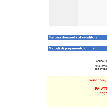
Fai una domanda al venditore
Metodi di pagamento online:
Bonifico P
Altro (pre
con il vend
Il venditore,
FAI ATT
paga