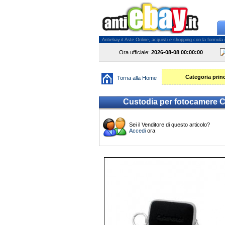
Antiebay.it Aste Online, acquisti e shopping con la formula del
Ora ufficiale:
2026-08-08
00:00:00
Categoria princ
Torna alla Home
Custodia per fotocamere C
Sei il Venditore di questo articolo?
Accedi
ora