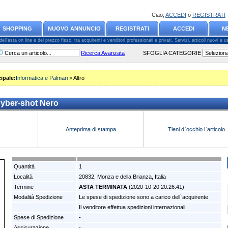
Ciao,
ACCEDI
o
REGISTRATI
SHOPPING
NUOVO ANNUNCIO
REGISTRATI
ACCEDI
N
l'asta on line e del prezzo fisso, tra acquirenti e venditori professionali e privati. Servizi, articoli nuovi e usa
Ricerca Avanzata
SFOGLIA CATEGORIE
ipale:
Informatica e Palmari
> Altro
yber-shot Nero
Anteprima di stampa
Tieni d`occhio l`articolo
Quantità
1
Località
20832, Monza e della Brianza, Italia
Termine
ASTA TERMINATA
(2020-10-20 20:26:41)
Modalità Spedizione
Le spese di spedizione sono a carico dell`acquirente
Il venditore effettua spedizioni internazionali
Spese di Spedizione
-
Assicurazione
-