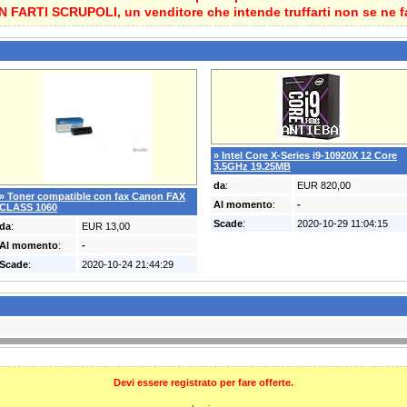
 FARTI SCRUPOLI, un venditore che intende truffarti non se ne f
» Intel Core X-Series i9-10920X 12 Core
3.5GHz 19.25MB
da
:
EUR 820,00
» Toner compatible con fax Canon FAX
Al momento
:
-
CLASS 1060
Scade
:
2020-10-29 11:04:15
da
:
EUR 13,00
Al momento
:
-
Scade
:
2020-10-24 21:44:29
Devi essere registrato per fare offerte.