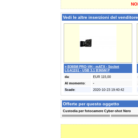
NON
Vedi le altre inserzioni del venditore
» B365M PRO-VH - mATX - Socket
LGA1151 - USB 3.1 B365M P
da
:
EUR 115,00
Al momento
:
-
Scade
:
2020-10-23 19:40:42
Offerte per questo oggetto
Custodia per fotocamere Cyber-shot Nero