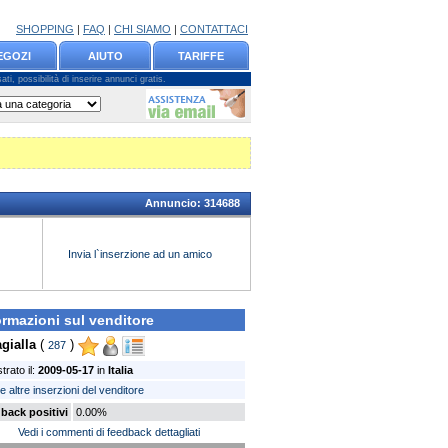
SHOPPING
|
FAQ
|
CHI SIAMO
|
CONTATTACI
EGOZI
AIUTO
TARIFFE
ti, possibilità di inserire annunci gratis.
Annuncio:
314688
Invia l`inserzione ad un amico
ormazioni sul venditore
agialla
(
)
287
trato il:
2009-05-17
in
Italia
le altre inserzioni del venditore
back positivi
0.00%
Vedi i commenti di feedback dettagliati