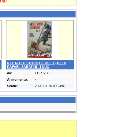
arà!
» LE NOTTI STORICHE VOL.1 (49) DI
RAFAEL SABATINI - I NUO
da
:
EUR 5,00
Al momento
:
-
Scade
:
2020-03-26 09:24:01