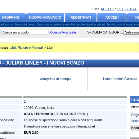
Ciao,
ACCEDI
o
REGISTRATI
SHOPPING
NUOVO ANNUNCIO
REGISTRATI
ACCEDI
N
l'asta on line e del prezzo fisso, tra acquirenti e venditori professionali e privati. Servizi, articoli nuovi e usa
Ricerca Avanzata
SFOGLIA CATEGORIE
ipale:
Libri, Riviste e Manuali
> Libri
- JULIAN LINLEY - I NUOVI SONZO
Anteprima di stampa
Tieni d`occhio l`articolo
Inf
1
ros
12039, Cuneo, Italia
ASTA TERMINATA
(2020-03-26 09:39:01)
Regis
pedizione
Le spese di spedizione sono a carico dell`acquirente
Vedi 
Il venditore non effettua spedizioni internazionali
Feed
Spedizione
EUR 2,50
ione
-