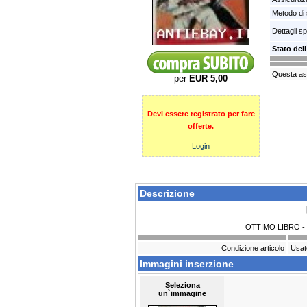
Metodo di 
Dettagli s
Stato del
Questa ast
per
EUR 5,00
Devi essere registrato per fare
offerte.
Login
Descrizione
OTTIMO LIBRO -
Condizione articolo
Usa
Immagini inserzione
Seleziona
un`immagine