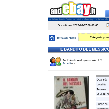
Antiebay.it Aste Online, acquisti e shopping con la formula del
Ora ufficiale:
2026-08-07
00:00:00
Categoria princ
Torna alla Home
IL BANDITO DEL MESSICO 
Sei il Venditore di questo articolo?
Accedi
ora
Quantità
Località
Termine
Modalità S
Spese di 
Assicuraz