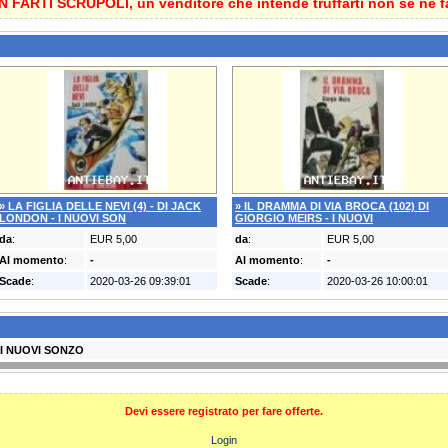
 FARTI SCRUPOLI, un venditore che intende truffarti non se ne f
» LA FIGLIA DELLE NEVI (4) - DI JACK
» IL DRAMMA DI VIA BROCA (102) DI
LONDON - I NUOVI SON
GIORGIO MEIRS - I NUOVI
da
:
EUR 5,00
da
:
EUR 5,00
Al momento
:
-
Al momento
:
-
Scade
:
2020-03-26 09:39:01
Scade
:
2020-03-26 10:00:01
 I NUOVI SONZO
Devi essere registrato per fare offerte.
Login