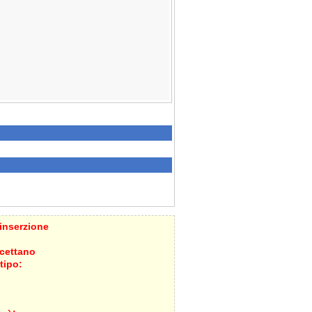
`inserzione
ccettano
tipo: