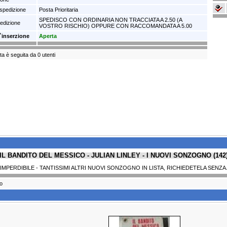
spedizione
Posta Prioritaria
SPEDISCO CON ORDINARIA NON TRACCIATA A 2.50 (A
pedizione
VOSTRO RISCHIO) OPPURE CON RACCOMANDATA A 5.00
l`inserzione
Aperta
a è seguita da 0 utenti
IL BANDITO DEL MESSICO - JULIAN LINLEY - I NUOVI SONZOGNO (142
 IMPERDIBILE - TANTISSIMI ALTRI NUOVI SONZOGNO IN LISTA, RICHIEDETELA SENZ
to