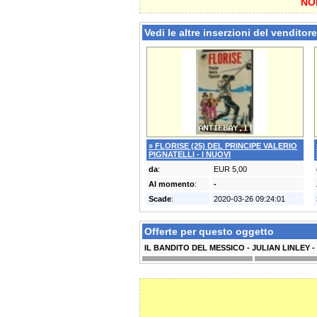
NON
Vedi le altre inserzioni del venditore
» FLORISE (25) DEL PRINCIPE VALERIO
PIGNATELLI - I NUOVI
da
:
EUR 5,00
Al momento
:
-
Scade
:
2020-03-26 09:24:01
Offerte per questo oggetto
IL BANDITO DEL MESSICO - JULIAN LINLEY -