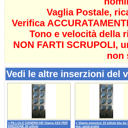
nomin
Vaglia Postale, ri
Verifica ACCURATAMENTE i
Tono e velocità della 
NON FARTI SCRUPOLI, un v
non 
Vedi le altre inserzioni del 
» PILLOLE GENERICHE Viagra XXX PER
» Viagra generico 10 pillole blu da 
EREZIONE 20 pillole
mg, sped.gratis