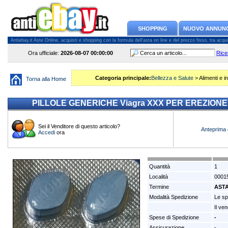
SHOPPING
NUOVO ANNUN
Antiebay.it Aste Online, acquisti e shopping con la formula dell'asta on line e del prezzo fisso, tra acquiren
Ora ufficiale:
2026-08-07
00:00:00
Rice
Categoria principale:
Bellezza e Salute
> Alimenti e in
Torna alla Home
PILLOLE GENERICHE Viagra XXX PER EREZIONE 20
Sei il Venditore di questo articolo?
Anteprima 
Accedi
ora
Quantità
1
Località
00015
Termine
AST
Modalità Spedizione
Le sp
Il ve
Spese di Spedizione
-
Assicurazione
-