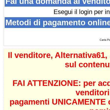
Fai una domanda al vendit
Esegui il login per 
Metodi di pagamento online
Carta P
Il venditore,
Alternativa61
,
sul contenu
FAI ATTENZIONE: per acqui
venditor
pagamenti UNICAMENTE con