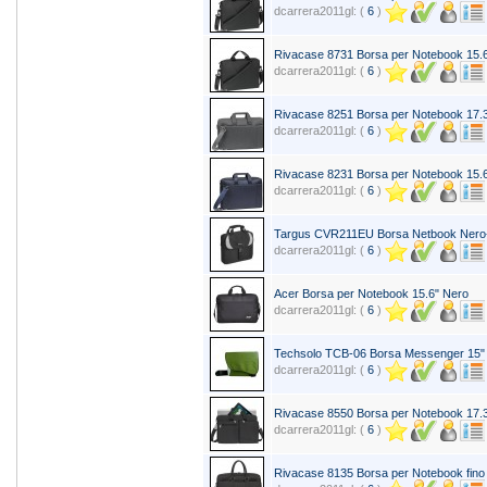
dcarrera2011gl: (
6
)
Rivacase 8731 Borsa per Notebook 15.6
dcarrera2011gl: (
6
)
Rivacase 8251 Borsa per Notebook 17.3
dcarrera2011gl: (
6
)
Rivacase 8231 Borsa per Notebook 15.6
dcarrera2011gl: (
6
)
Targus CVR211EU Borsa Netbook Nero-
dcarrera2011gl: (
6
)
Acer Borsa per Notebook 15.6" Nero
dcarrera2011gl: (
6
)
Techsolo TCB-06 Borsa Messenger 15"
dcarrera2011gl: (
6
)
Rivacase 8550 Borsa per Notebook 17.
dcarrera2011gl: (
6
)
Rivacase 8135 Borsa per Notebook fino