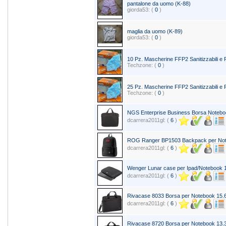
pantalone da uomo (K-88)
giorda53: (
0
)
maglia da uomo (K-89)
giorda53: (
0
)
10 Pz. Mascherine FFP2 Sanitizzabili e
Techzone: (
0
)
25 Pz. Mascherine FFP2 Sanitizzabili e
Techzone: (
0
)
NGS Enterprise Business Borsa Notebo
dcarrera2011gl: (
6
)
ROG Ranger BP1503 Backpack per Not
dcarrera2011gl: (
6
)
Wenger Lunar case per Ipad/Notebook 1
dcarrera2011gl: (
6
)
Rivacase 8033 Borsa per Notebook 15.
dcarrera2011gl: (
6
)
Rivacase 8720 Borsa per Notebook 13.3