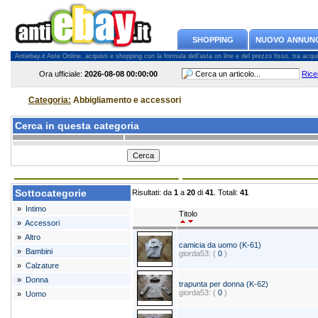
SHOPPING
NUOVO ANNUN
Antiebay.it Aste Online, acquisti e shopping con la formula dell'asta on line e del prezzo fisso, tra acquiren
Ora ufficiale:
2026-08-08
00:00:00
Rice
Categoria:
Abbigliamento e accessori
Cerca in questa categoria
Sottocategorie
Risultati: da
1
a
20
di
41
. Totali:
41
»
Intimo
Titolo
»
Accessori
»
Altro
camicia da uomo (K-61)
»
Bambini
giorda53: (
0
)
»
Calzature
»
Donna
trapunta per donna (K-62)
giorda53: (
0
)
»
Uomo