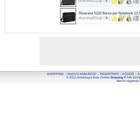
dcarrera2011gl: (
6
)
Rivacase 5120 Borsa per Notebook 13.
dcarrera2011gl: (
6
)
SHOPPING
::
NUOVO ANNUNCIO
::
REGISTRATI
::
ACCEDI
::
A
© 2011 Antiebay.it Aste Online
Drawing
P.IVA 01443
Marchi registrati