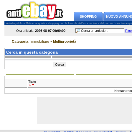
SHOPPING
NUOVO ANNUN
Antiebay.it Aste Online, acquisti e shopping con la formula dell'asta on line e del prezzo fisso, tra acquiren
Ora ufficiale:
2026-08-07
00:00:00
Rice
Categoria:
Immobiliare
> Multiproprietà
Cerca in questa categoria
Titolo
Nessun reco