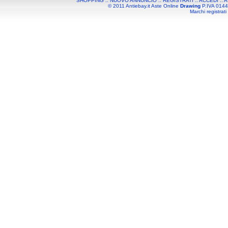
SHOPPING
::
NUOVO ANNUNCIO
::
REGISTRATI
::
ACCEDI
::
A
© 2011 Antiebay.it Aste Online
Drawing
P.IVA 01443
Marchi registrati