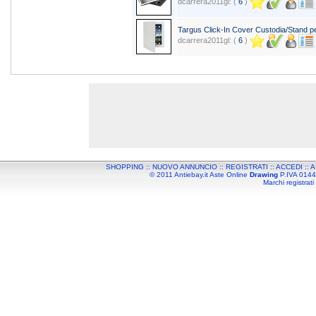
dcarrera2011gl: (
6
)
Targus Click-In Cover Custodia/Stand pe
dcarrera2011gl: (
6
)
SHOPPING
::
NUOVO ANNUNCIO
::
REGISTRATI
::
ACCEDI
::
A
© 2011 Antiebay.it Aste Online
Drawing
P.IVA 01443
Marchi registrati