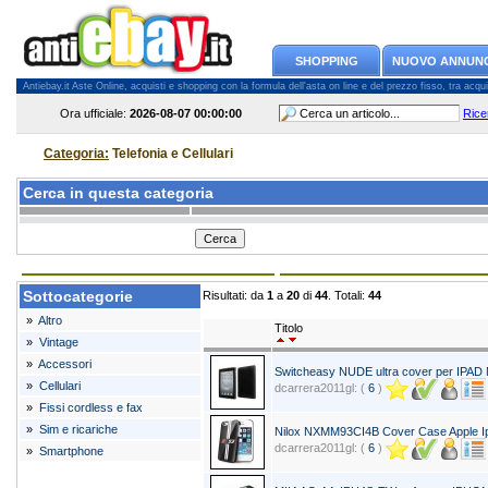
SHOPPING
NUOVO ANNUN
Antiebay.it Aste Online, acquisti e shopping con la formula dell'asta on line e del prezzo fisso, tra acquiren
Ora ufficiale:
2026-08-07
00:00:00
Rice
Categoria:
Telefonia e Cellulari
Cerca in questa categoria
Sottocategorie
Risultati: da
1
a
20
di
44
. Totali:
44
»
Altro
Titolo
»
Vintage
»
Accessori
Switcheasy NUDE ultra cover per IPAD
»
Cellulari
dcarrera2011gl: (
6
)
»
Fissi cordless e fax
»
Sim e ricariche
Nilox NXMM93CI4B Cover Case Apple I
dcarrera2011gl: (
6
)
»
Smartphone