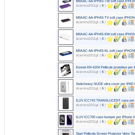
MIIA AC-AA-IPH4S-TW soft case IPHO
dcarrera2011gl: (
6
)
MIIA AC-AA-IPH4S-TV soft case IPHO
dcarrera2011gl: (
6
)
MIIA AC-AA-IPH4S-KW soft case IPHO
dcarrera2011gl: (
6
)
MIIA AC-AA-IPH4S-KL soft case IPHON
dcarrera2011gl: (
6
)
Konnet KN-6204 Pellicole protettive pe
dcarrera2011gl: (
6
)
Switcheasy NUDE ultra cover per IPAD 
dcarrera2011gl: (
6
)
ILUV ICC743 TRANSLUCENT case per 
dcarrera2011gl: (
6
)
ILUV ICC700 case bumper per iPhone 4 
dcarrera2011gl: (
6
)
Start Pellicola Screen Protector Vetro T