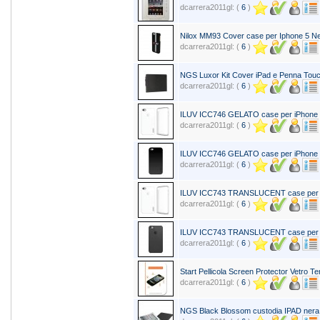
dcarrera2011gl: (
6
)
Nilox MM93 Cover case per Iphone 5 N
dcarrera2011gl: (
6
)
NGS Luxor Kit Cover iPad e Penna Tou
dcarrera2011gl: (
6
)
ILUV ICC746 GELATO case per iPhone 
dcarrera2011gl: (
6
)
ILUV ICC746 GELATO case per iPhone 
dcarrera2011gl: (
6
)
ILUV ICC743 TRANSLUCENT case per i
dcarrera2011gl: (
6
)
ILUV ICC743 TRANSLUCENT case per 
dcarrera2011gl: (
6
)
Start Pellicola Screen Protector Vetro 
dcarrera2011gl: (
6
)
NGS Black Blossom custodia IPAD nera