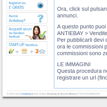
Ora, click sul pulsan
annunci.
A questo punto puoi 
ANTIEBAY > Vendite
Per pubblicarli devi
ora le commissioni p
commissioni sono z
LE IMMAGINI
Questa procedura non
registrare un url (fi
© 2011-2012
Antiebay.it
Aste Online
Drawing di Vecchi Monica
P.IVA 01443890353