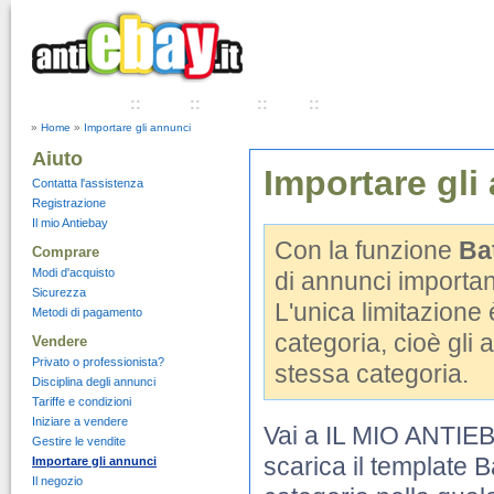
Chi Siamo
::
Aiuto
::
Tariffe
::
FAQ
::
Termini e condizioni
»
Home
»
Importare gli annunci
Aiuto
Importare gli
Contatta l'assistenza
Registrazione
Il mio Antiebay
Con la funzione
Ba
Comprare
Modi d'acquisto
di annunci importan
Sicurezza
L'unica limitazione
Metodi di pagamento
categoria, cioè gli 
Vendere
Privato o professionista?
stessa categoria.
Disciplina degli annunci
Tariffe e condizioni
Iniziare a vendere
Vai a IL MIO ANTIEB
Gestire le vendite
scarica il template B
Importare gli annunci
Il negozio