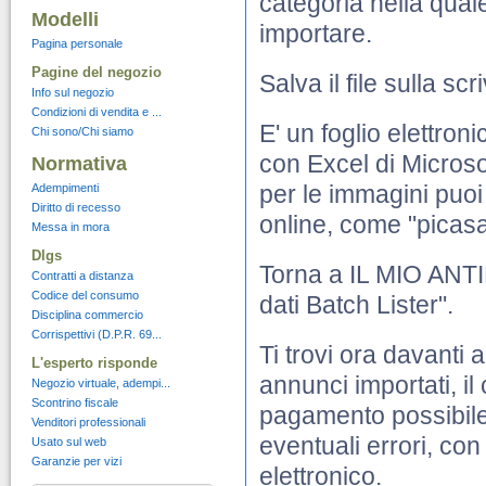
categoria nella qual
Modelli
importare.
Pagina personale
Pagine del negozio
Salva il file sulla scr
Info sul negozio
Condizioni di vendita e ...
E' un foglio elettron
Chi sono/Chi siamo
con Excel di Microsof
Normativa
per le immagini puoi
Adempimenti
Diritto di recesso
online, come "picasa
Messa in mora
Dlgs
Torna a IL MIO ANTIE
Contratti a distanza
Codice del consumo
dati Batch Lister".
Disciplina commercio
Corrispettivi (D.P.R. 69...
Ti trovi ora davanti
L'esperto risponde
annunci importati, il
Negozio virtuale, adempi...
Scontrino fiscale
pagamento possibile 
Venditori professionali
eventuali errori, con
Usato sul web
Garanzie per vizi
elettronico.