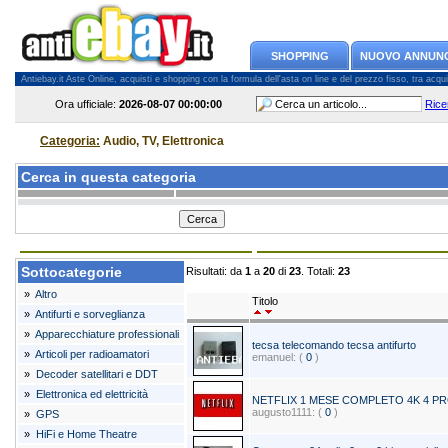
SHOPPING
NUOVO ANNUN
Antiebay.it Aste Online, acquisti e shopping con la formula dell'asta on line e del prezzo fisso, tra acquiren
Ora ufficiale:
2026-08-07
00:00:00
Rice
Categoria:
Audio, TV, Elettronica
Cerca in questa categoria
Sottocategorie
Risultati: da
1
a
20
di
23
. Totali:
23
»
Altro
Titolo
»
Antifurti e sorveglianza
»
Apparecchiature professionali
tecsa telecomando tecsa antifurto
»
Articoli per radioamatori
emanuel: (
0
)
»
Decoder satellitari e DDT
»
Elettronica ed elettricità
NETFLIX 1 MESE COMPLETO 4K 4 PRO
augusto1111: (
0
)
»
GPS
»
HiFi e Home Theatre