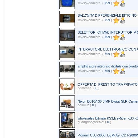
ilmiciovenditore: (
759
)
SALVAVITA DIFFERENZIALE BITICINO 1
ilmiciovenditore: (
759
)
SELETTORI CHIAVE,INTERUTTORI A C
ilmiciovenditore: (
759
)
INTERRUTORE ELETTRONICO CON 
ilmiciovenditore: (
759
)
amplificatore integrato digitale con bluet
ilmiciovenditore: (
759
)
OFFERTA DI PRESTITO TRA PRIVATO
gomesse: (
0
)
Nikon D810A 36.3 MP Digital SLR Came
agim11: (
0
)
wholesales Bitmain KS3,IceRiver KS3,K
guangdongtechie: (
0
)
Pioneer CDJ-3000, DJM-A9, CDJ-200