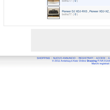
botha77: (
0
)
Pioneer DJ XDJ-RX3 , Pioneer XDJ-X
botha77: (
0
)
SHOPPING
::
NUOVO ANNUNCIO
::
REGISTRATI
::
ACCEDI
::
A
© 2011 Antiebay.it Aste Online
Drawing
P.IVA 01443
Marchi registrati