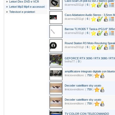
Cavo scart 24 poli e2 out 2 bianco giall
»
Lettori Divx DVD e VCR
dcarrera2011gl: (
6
)
»
Lettori Mp3 Mp4 e accessori
»
Televisori e proiettori
Cavo Adattatore Audio Stereo - 3,5mm 
dcarrera2011gl: (
6
)
Barrow TLYK305 T Tanica 4*G1/4" 30
dcarrera2011gl: (
6
)
Round Station R3 Moto-Revolving Speak
dcarrera2011gl: (
6
)
GEFORCE RTX 3090 / RTX 3080 / RTX 
botha77: (
0
)
amplificatore integrato digitale con bluet
ilmiciovenditore: (
759
)
Decoder satellitare sky usato
ilmiciovenditore: (
759
)
Decoder satellitare sky usato
ilmiciovenditore: (
759
)
TV COLOR CON TELECOMANDO