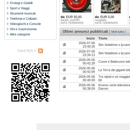
Orologi e Gioielli
Sport e Viaggi
Strumenti musicali
da
: EUR 50,00
da
: EUR 5,00
Telefonia e Cellulari
davide_ma2000
rosagialla
ASTA TERMINATA
ASTA TERMINATA
Videogiochi e Console
Vini e Gastronomia
Ultimi annunci pubblicati
[
Vedi tutto
]
Altre categorie
Inizio
Titolo
2026-07-09
Sim Vodafone o lycamo
23:40:26
2026-07-09
Sim Vodafone o lycamo
23:34:13
2026-05-06
Cuore e Batticuore tele
00:42:28
2026-05-06
La Terra dei giganti te
00:42:09
2026-05-06
Tre nipoti e un maggio
00:40:09
60
2026-05-06
Kronos serie televisi
00:38:09
Darren