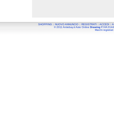
SHOPPING
::
NUOVO ANNUNCIO
::
REGISTRATI
::
ACCEDI
::
A
© 2011 Antiebay.it Aste Online
Drawing
P.IVA 01443
Marchi registrati