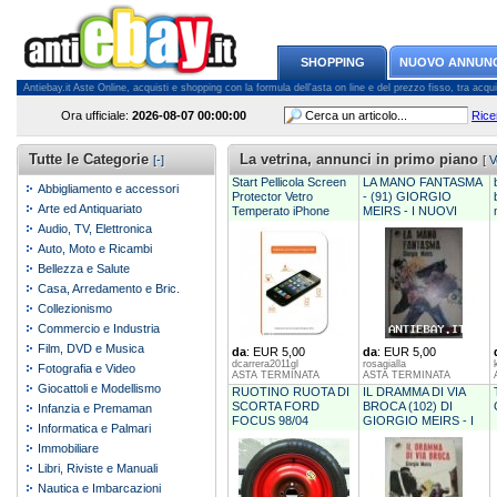
SHOPPING
NUOVO ANNUN
Antiebay.it Aste Online, acquisti e shopping con la formula dell'asta on line e del prezzo fisso, tra acquiren
Ora ufficiale:
2026-08-07
00:00:00
Rice
Tutte le Categorie
La vetrina, annunci in primo piano
[-]
[
V
Start Pellicola Screen
LA MANO FANTASMA
Abbigliamento e accessori
Protector Vetro
- (91) GIORGIO
Arte ed Antiquariato
Temperato iPhone
MEIRS - I NUOVI
SONZOG
Audio, TV, Elettronica
Auto, Moto e Ricambi
Bellezza e Salute
Casa, Arredamento e Bric.
Collezionismo
Commercio e Industria
Film, DVD e Musica
da
: EUR 5,00
da
: EUR 5,00
dcarrera2011gl
rosagialla
Fotografia e Video
ASTA TERMINATA
ASTA TERMINATA
Giocattoli e Modellismo
RUOTINO RUOTA DI
IL DRAMMA DI VIA
SCORTA FORD
BROCA (102) DI
Infanzia e Premaman
FOCUS 98/04
GIORGIO MEIRS - I
Informatica e Palmari
INTERASSE 108
NUOVI
Immobiliare
Libri, Riviste e Manuali
Nautica e Imbarcazioni